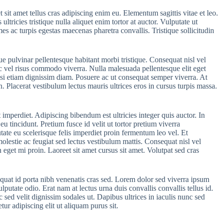
sit amet tellus cras adipiscing enim eu. Elementum sagittis vitae et leo.
tricies tristique nulla aliquet enim tortor at auctor. Vulputate ut
s ac turpis egestas maecenas pharetra convallis. Tristique sollicitudin
e pulvinar pellentesque habitant morbi tristique. Consequat nisl vel
c vel risus commodo viverra. Nulla malesuada pellentesque elit eget
ilisi etiam dignissim diam. Posuere ac ut consequat semper viverra. At
. Placerat vestibulum lectus mauris ultrices eros in cursus turpis massa.
 imperdiet. Adipiscing bibendum est ultricies integer quis auctor. In
u tincidunt. Pretium fusce id velit ut tortor pretium viverra
tate eu scelerisque felis imperdiet proin fermentum leo vel. Et
molestie ac feugiat sed lectus vestibulum mattis. Consequat nisl vel
 eget mi proin. Laoreet sit amet cursus sit amet. Volutpat sed cras
equat id porta nibh venenatis cras sed. Lorem dolor sed viverra ipsum
putate odio. Erat nam at lectus urna duis convallis convallis tellus id.
sed velit dignissim sodales ut. Dapibus ultrices in iaculis nunc sed
ur adipiscing elit ut aliquam purus sit.