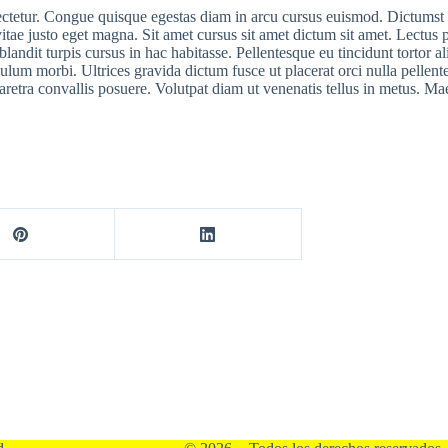
sectetur. Congue quisque egestas diam in arcu cursus euismod. Dictumst 
ae justo eget magna. Sit amet cursus sit amet dictum sit amet. Lectus p
 blandit turpis cursus in hac habitasse. Pellentesque eu tincidunt tortor
ulum morbi. Ultrices gravida dictum fusce ut placerat orci nulla pellen
aretra convallis posuere. Volutpat diam ut venenatis tellus in metus. M