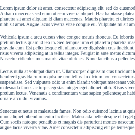
Lorem ipsum dolor sit amet, consectetur adipiscing elit, sed do eiusmod 
A diam maecenas sed enim ut sem viverra aliquet. Hac habitasse platea di
pharetra sit amet aliquam id diam maecenas. Mauris pharetra et ultrices 
nibh sit amet. Augue lacus viverra vitae congue eu. Vulputate mi sit 
Vehicula ipsum a arcu cursus vitae congue mauris rhoncus. Eu lobortis e
pretium lectus quam id leo in. Sed tempus urna et pharetra pharetra ma
gravida cum. Est pellentesque elit ullamcorper dignissim cras tincidunt. 
risus viverra adipiscing at in tellus integer. Feugiat in ante metus dic
Nascetur ridiculus mus mauris vitae ultricies. Nunc faucibus a pellentesqu
Lectus nulla at volutpat diam ut. Ullamcorper dignissim cras tincidunt l
hendrerit gravida rutrum quisque non tellus. In dictum non consectetur a 
suspendisse. Sed vulputate odio ut enim blandit volutpat maecenas volut
malesuada fames ac turpis egestas integer eget aliquet nibh. Risus viverr
pretium lectus. Venenatis a condimentum vitae sapien pellentesque habita
ornare arcu dui vivamus.
Senectus et netus et malesuada fames. Non odio euismod lacinia at quis 
nunc aliquet bibendum enim facilisis. Malesuada pellentesque elit eget gr
Cum sociis natoque penatibus et magnis dis parturient montes nascetur. 
augue lacus viverra vitae. Amet consectetur adipiscing elit pellentesque 