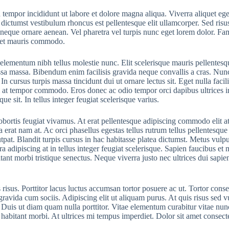
tempor incididunt ut labore et dolore magna aliqua. Viverra aliquet eget 
ctumst vestibulum rhoncus est pellentesque elit ullamcorper. Sed risus ul
neque ornare aenean. Vel pharetra vel turpis nunc eget lorem dolor. Fame
amet mauris commodo.
lementum nibh tellus molestie nunc. Elit scelerisque mauris pellentesqu
ssa massa. Bibendum enim facilisis gravida neque convallis a cras. Nun
In cursus turpis massa tincidunt dui ut ornare lectus sit. Eget nulla fac
tum at tempor commodo. Eros donec ac odio tempor orci dapibus ultrices in
e sit. In tellus integer feugiat scelerisque varius.
obortis feugiat vivamus. At erat pellentesque adipiscing commodo elit at
erat nam at. Ac orci phasellus egestas tellus rutrum tellus pellentesque e
pat. Blandit turpis cursus in hac habitasse platea dictumst. Metus vulpu
a adipiscing at in tellus integer feugiat scelerisque. Sapien faucibus et 
nt morbi tristique senectus. Neque viverra justo nec ultrices dui sapien
risus. Porttitor lacus luctus accumsan tortor posuere ac ut. Tortor cons
avida cum sociis. Adipiscing elit ut aliquam purus. At quis risus sed vul
Duis ut diam quam nulla porttitor. Vitae elementum curabitur vitae nunc 
habitant morbi. At ultrices mi tempus imperdiet. Dolor sit amet consectet