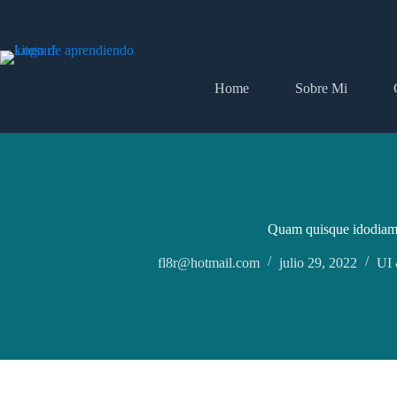
Saltar
al
contenido
Home
Sobre Mi
Quam quisque idodia
fl8r@hotmail.com
julio 29, 2022
UI